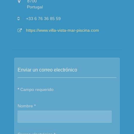
8700
Portugal
+33 6 76 36 85 59
https://www.villa-vista-mar-piscina.com
Enviar un correo electrónico
*
Campo requerido
Nombre
*