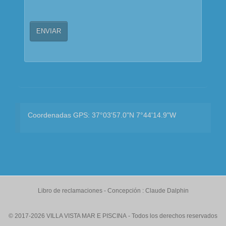
ENVIAR
Coordenadas GPS: 37°03'57.0"N 7°44'14.9"W
Libro de reclamaciones
- Concepción :
Claude Dalphin
© 2017-2026 VILLA VISTA MAR E PISCINA - Todos los derechos reservados